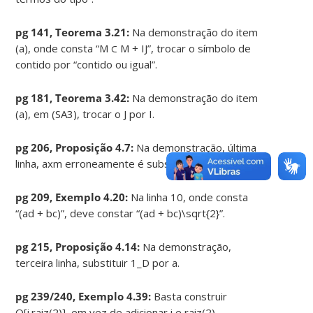
pg 141, Teorema 3.21:
Na demonstração do item
(a), onde consta “M ⊂ M + IJ”, trocar o símbolo de
contido por “contido ou igual”.
pg 181, Teorema 3.42:
Na demonstração do item
(a), em (SA3), trocar o J por I.
pg 206, Proposição 4.7:
Na demonstração, última
linha, axm erroneamente é substituído por axn.
pg 209, Exemplo 4.20:
Na linha 10, onde consta
“(ad + bc)”, deve constar “(ad + bc)\sqrt{2}”.
pg 215, Proposição 4.14:
Na demonstração,
terceira linha, substituir 1_D por a.
pg 239/240, Exemplo 4.39:
Basta construir
Q[i.raiz(2)], em vez de adicionar i e raiz(2)