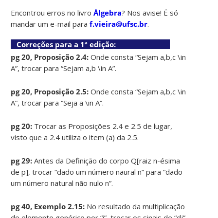
Encontrou erros no livro
Álgebra
? Nos avise! É só
mandar um e-mail para
f.vieira@ufsc.br
.
Correções para a 1ª edição:
pg 20, Proposição 2.4:
Onde consta “Sejam a,b,c \in
A”, trocar para “Sejam a,b \in A”.
pg 20, Proposição 2.5:
Onde consta “Sejam a,b,c \in
A”, trocar para “Seja a \in A”.
pg 20:
Trocar as Proposições 2.4 e 2.5 de lugar,
visto que a 2.4 utiliza o item (a) da 2.5.
pg 29:
Antes da Definição do corpo Q[raiz n-ésima
de p], trocar “dado um número naural n” para “dado
um número natural não nulo n”.
pg 40, Exemplo 2.15:
No resultado da multiplicação
do elemento genérico por “i”, trocar os sinais de “dj”.