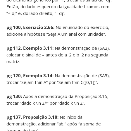
Então, do lado esquerdo da igualdade ficamos com
“+ dj” e, do lado direito, “- dj”.
pg 100, Exercício 2.66:
No enunciado do exercício,
adicione a hipótese “Seja A um anel com unidade”.
pg 112, Exemplo 3.11:
Na demonstração de (SA2),
colocar o sinal de – antes de a_2 e b_2 na segunda
matriz.
pg 120, Exemplo 3.14:
Na demonstração de (SA5),
trocar “Sejam f \in A” por “Sejam f \in C([0,1])”.
pg 130:
Após a demonstração da Proposição 3.15,
trocar “dado k \in Z*” por “dado k \in Z”.
pg 137, Proposição 3.18:
No início da
demonstração, adicionar “ab,” após “a soma de
termos do tipo”.