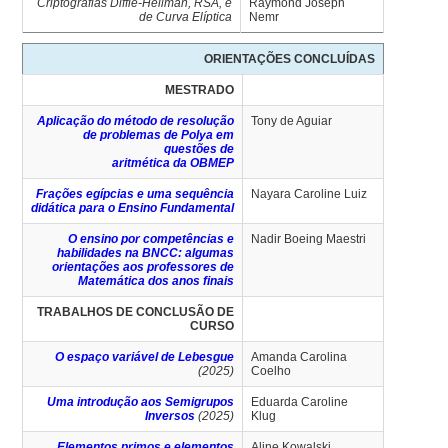
Criptografias Diffie-Hellman, RSA, e
Raymond Joseph
de Curva Elíptica
Nemr
ORIENTAÇÕES CONCLUÍDAS
MESTRADO
Aplicação do método de resolução
Tony de Aguiar
de problemas de Polya em
questões de
aritmética da OBMEP
Frações egípcias e uma sequência
Nayara Caroline Luiz
didática para o Ensino Fundamental
O ensino por competências e
Nadir Boeing Maestri
habilidades na BNCC: algumas
orientações aos professores de
Matemática dos anos finais
TRABALHOS DE CONCLUSÃO DE
CURSO
O espaço variável de Lebesgue
Amanda Carolina
(2025)
Coelho
Uma introdução aos Semigrupos
Eduarda Caroline
Inversos
(2025)
Klug
Elementos primos e elementos
Aline Kowalski