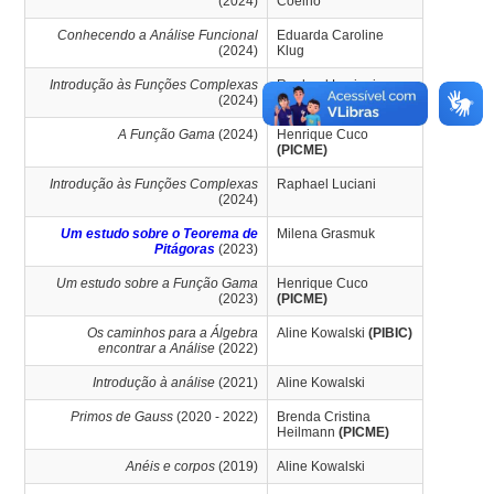
(2024)
Coelho
Conhecendo a Análise Funcional
Eduarda Caroline
(2024)
Klug
Introdução às Funções Complexas
Raphael Luciani
(2024)
A Função Gama
(2024)
Henrique Cuco
(PICME)
Introdução às Funções Complexas
Raphael Luciani
(2024)
Um estudo sobre o Teorema de
Milena Grasmuk
Pitágoras
(2023)
Um estudo sobre a Função Gama
Henrique Cuco
(2023)
(PICME)
Os caminhos para a Álgebra
Aline Kowalski
(PIBIC)
encontrar a Análise
(2022)
Introdução à análise
(2021)
Aline Kowalski
Primos de Gauss
(2020 - 2022)
Brenda Cristina
Heilmann
(PICME)
Anéis e corpos
(2019)
Aline Kowalski