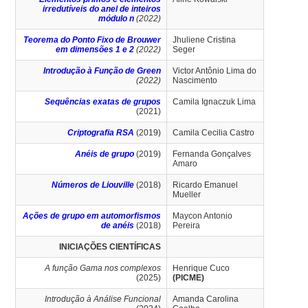
irredutíveis do anel de inteiros
módulo n
(2022)
Teorema do Ponto Fixo de Brouwer
Jhuliene Cristina
em dimensões 1 e 2
(2022)
Seger
Introdução à Função de Green
Victor Antônio Lima do
(2022)
Nascimento
Sequências exatas de grupos
Camila Ignaczuk Lima
(2021)
Criptografia RSA
(2019)
Camila Cecilia Castro
Anéis de grupo
(2019)
Fernanda Gonçalves
Amaro
Números de Liouville
(2018)
Ricardo Emanuel
Mueller
Ações de grupo em automorfismos
Maycon Antonio
de anéis
(2018)
Pereira
INICIAÇÕES CIENTÍFICAS
A função Gama nos complexos
Henrique Cuco
(2025)
(PICME)
Introdução à Análise Funcional
Amanda Carolina