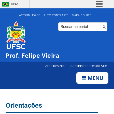
BRASIL
Simplifique!
ACESSIBILIDADE
ALTO CONTRASTE
MAPA DO SITE
Comunica BR
Participe
Acesso à informação
Legislação
Prof. Felipe Vieira
Canais
Área Restrita
Administradores do Site
MENU
Orientações