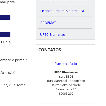
mail para
Licenciatura em Matemática
PROFMAT
UFSC Blumenau
b+1 e a
CONTATOS
 sempre é primo?”
f.vieira@ufsc.br
UFSC Blumenau
a/b = q/p”.
sala B304
Rua Marechal Rondon 880
a 3/7, cuja soma
Bairro Salto do Norte
Blumenau - SC
89065-200