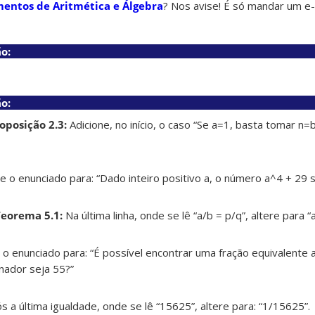
mentos de Aritmética e Álgebra
? Nos avise! É só mandar um e-
o:
o:
oposição 2.3:
Adicione, no início, o caso “Se a=1, basta tomar n=
e o enunciado para: “Dado inteiro positivo a, o número a^4 + 29
Teorema 5.1:
Na última linha, onde se lê “a/b = p/q”, altere para “
 o enunciado para: “É possível encontrar uma fração equivalente 
ador seja 55?”
 a última igualdade, onde se lê “15625”, altere para: “1/15625”.