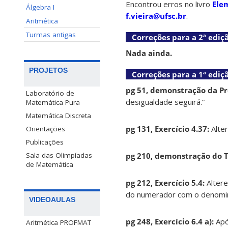
Encontrou erros no livro
Ele
Álgebra I
f.vieira@ufsc.br
.
Aritmética
Turmas antigas
Correções para a 2ª ediçã
Nada ainda.
PROJETOS
Correções para a 1ª ediçã
pg 51, demonstração da Pr
Laboratório de
desigualdade seguirá.”
Matemática Pura
Matemática Discreta
pg 131, Exercício 4.37:
Alter
Orientações
Publicações
pg 210, demonstração do 
Sala das Olimpíadas
de Matemática
pg 212, Exercício 5.4:
Altere
do numerador com o denomin
VIDEOAULAS
pg 248, Exercício 6.4 a):
Após
Aritmética PROFMAT