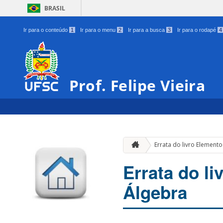
BRASIL
Ir para o conteúdo
1
Ir para o menu
2
Ir para a busca
3
Ir para o rodapé
4
Prof. Felipe Vieira
Errata do livro Elemento
Errata do li
Álgebra